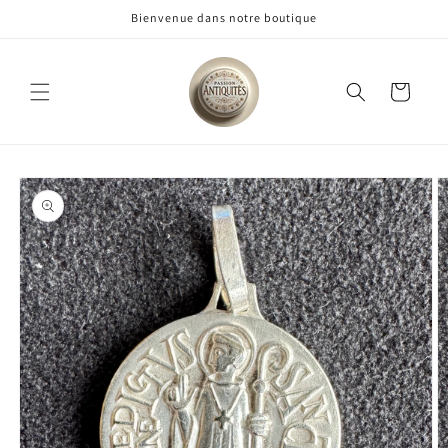
Ignorer et
Bienvenue dans notre boutique
passer au
contenu
Panier
Passer aux
informations
produits