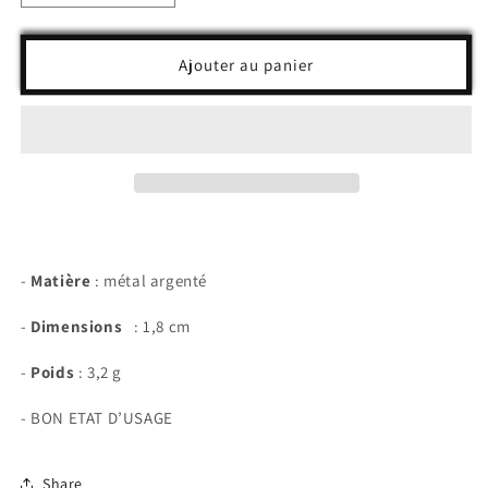
la
la
quantité
quantité
de
de
Ajouter au panier
Médaille
Médaille
religieuse
religieuse
ancienne
ancienne
« Saint
« Saint
Benoit
Benoit
»
»
-
Matière
: métal argenté
-
Dimensions
: 1,8 cm
-
Poids
: 3,2 g
- BON ETAT D’USAGE
Share